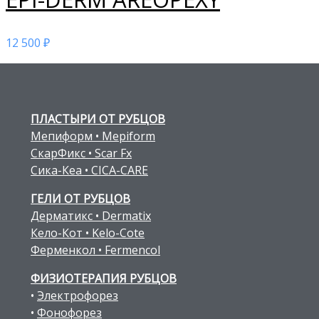
12 500
₽
ПЛАСТЫРИ ОТ РУБЦОВ
Мепиформ • Mepiform
СкарФикс • Scar Fx
Сика-Кеа • CICA-CARE
ГЕЛИ ОТ РУБЦОВ
Дерматикс • Dermatix
Кело-Кот • Kelo-Cote
Ферменкол • Fermencol
ФИЗИОТЕРАПИЯ РУБЦОВ
•
Электрофорез
•
Фонофорез