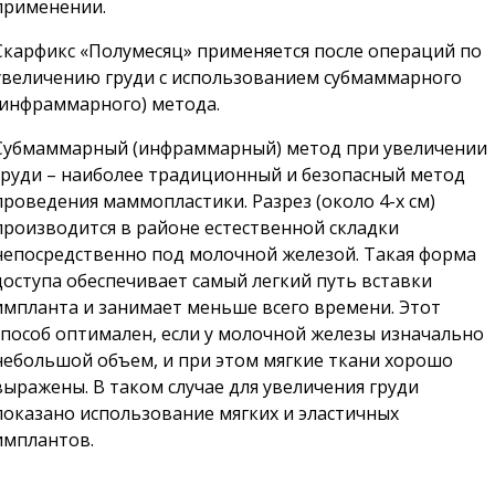
применении.
Скарфикс «Полумесяц» применяется после операций по
увеличению груди с использованием субмаммарного
(инфраммарного) метода.
Субмаммарный (инфраммарный) метод при увеличении
груди – наиболее традиционный и безопасный метод
проведения маммопластики. Разрез (около 4-х см)
производится в районе естественной складки
непосредственно под молочной железой. Такая форма
доступа обеспечивает самый легкий путь вставки
импланта и занимает меньше всего времени. Этот
способ оптимален, если у молочной железы изначально
небольшой объем, и при этом мягкие ткани хорошо
выражены. В таком случае для увеличения груди
показано использование мягких и эластичных
имплантов.