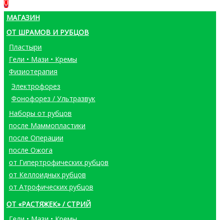
0
МАГАЗИН
ОТ ШРАМОВ И РУБЦОВ
Пластыри
Гели • Мази • Кремы
Физиотерапия
Электрофорез
Фонофорез / Ультразвук
Наборы от рубцов
после Маммопластики
после Операции
после Ожога
от Гипертрофических рубцов
от Келлоидных рубцов
от Атрофических рубцов
ОТ «РАСТЯЖЕК» / СТРИЙ
Гели • Мази • Кремы