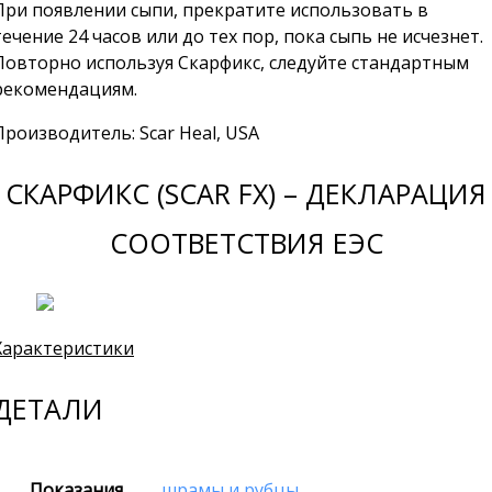
При появлении сыпи, прекратите использовать в
течение 24 часов или до тех пор, пока сыпь не исчезнет.
Повторно используя Скарфикс, следуйте стандартным
рекомендациям.
Производитель: Scar Heal, USA
СКАРФИКС (SCAR FX) – ДЕКЛАРАЦИЯ
СООТВЕТСТВИЯ ЕЭС
Характеристики
ДЕТАЛИ
Показания
шрамы и рубцы