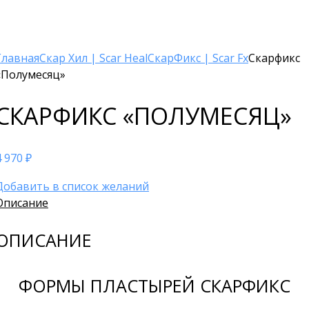
Главная
Скар Хил | Scar Heal
СкарФикс | Scar Fx
Скарфикс
«Полумесяц»
СКАРФИКС «ПОЛУМЕСЯЦ»
4 970
₽
Добавить в список желаний
Описание
ОПИСАНИЕ
ФОРМЫ ПЛАСТЫРЕЙ СКАРФИКС