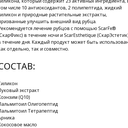
силикона, который содержит 23 активных ингредиента, 
том числе 10 антиоксидантов, 2 полипептида, жидкий
силикон и природные растительные экстракты,
призванные улучшить внешний вид рубца.
Рекомендуется лечение рубцов с помощью ScarFx®
(СкарФикс) в течение ночи и ScarEsthetique (СкарЭстетик
в течение дня. Каждый продукт может быть использова
как отдельно, так и совместно.
СОСТАВ:
Силикон
Луковый экстракт
Коэнзим (Q10)
Пальмитоил Олигопептид
Пальмитоил Тетрапептид
Арника
Кокосовое масло