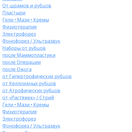
От шрамов и рубцов
Пластыри
Гели • Мази • Кремы
Физиотерапия
Электрофорез
Фонофорез / Ультразвук
Наборы от рубцов
после Маммопластики
после Операции
после Ожога
от Гипертрофических рубцов
от Келлоидных рубцов
от Атрофических рубцов
от «Растяжек» / Стрий
Гели • Мази • Кремы
Физиотерапия
Электрофорез
Фонофорез / Ультразвук