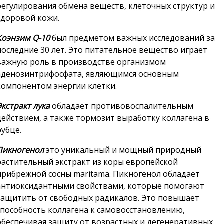
регулирования обмена веществ, клеточных структур и
здоровой кожи.
Коэнзим Q-10
был предметом важных исследований за
последние 30 лет. Это питательное вещество играет
важную роль в производстве организмом
аденозинтрифосфата, являющимся основным
компонентом энергии клетки.
Экстракт лука
обладает противовоспалительным
действием, а также тормозит выработку коллагена в
рубце.
Пикногенол
это уникальный и мощный природный
растительный экстракт из коры европейской
прибрежной сосны maritama. Пикногенол обладает
антиоксидантными свойствами, которые помогают
защитить от свободных радикалов. Это повышает
способность коллагена к самовосстановлению,
обеспечивая защиту от возрастных и дегенеративных