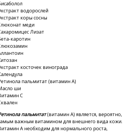
Бисаболол
Экстракт водорослей
Экстракт коры сосны
Глюконат меди
Сахаромицес Лизат
Бета-каротин
Глюкозамин
Аллантоин
Хитозан
Экстракт косточек винограда
Календула
Ретинола пальмитат (витамин А)
Масло ши
Витамин С
Сквален
Ретинола пальмитат
(витамин А) является, вероятно,
самым важным витамином для внешнего вида кожи.
Витамин А необходим для нормального роста,