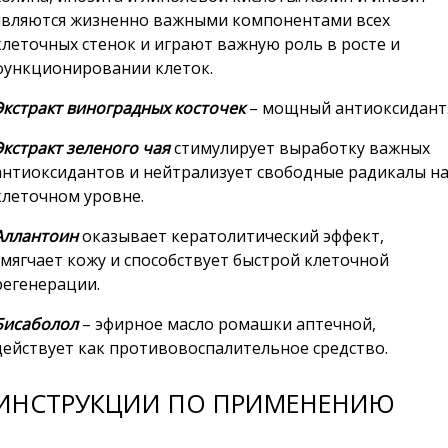
являются жизненно важными компонентами всех
клеточных стенок и играют важную роль в росте и
функционировании клеток.
Экстракт виноградных косточек
– мощный антиоксидант
Экстракт зеленого чая
стимулирует выработку важных
антиоксидантов и нейтрализует свободные радикалы н
клеточном уровне.
Аллантоин
оказывает кератолитический эффект,
смягчает кожу и способствует быстрой клеточной
регенерации.
Бисаболол
– эфирное масло ромашки аптечной,
действует как противовоспалительное средство.
ИНСТРУКЦИИ ПО ПРИМЕНЕНИЮ