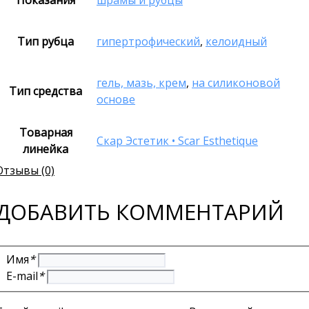
Показания
шрамы и рубцы
Тип рубца
гипертрофический
,
келоидный
гель, мазь, крем
,
на силиконовой
Тип средства
основе
Товарная
Скар Эстетик • Scar Esthetique
линейка
Отзывы (0)
ДОБАВИТЬ КОММЕНТАРИЙ
Имя
*
E-mail
*