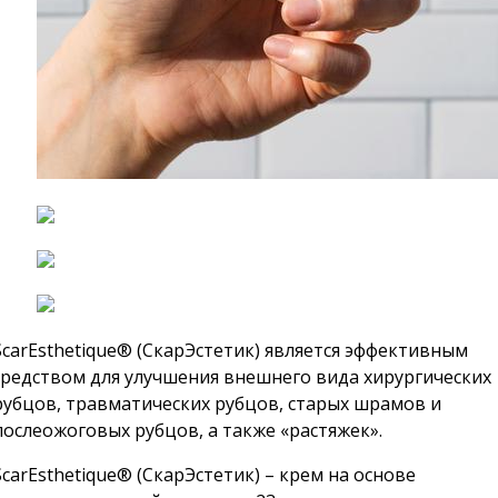
ScarEsthetique® (СкарЭстетик) является эффективным
средством для улучшения внешнего вида хирургических
рубцов, травматических рубцов, старых шрамов и
послеожоговых рубцов, а также «растяжек».
ScarEsthetique® (СкарЭстетик) – крем на основе