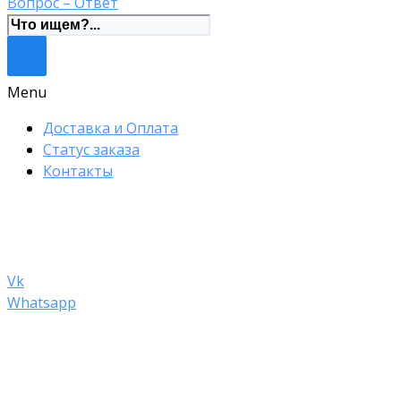
Вопрос – Ответ
Menu
Доставка и Оплата
Статус заказа
Контакты
S C A R M E D
+7 950 007-48-84
Vk
Whatsapp
Добавить в список желаний