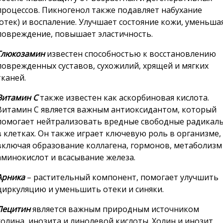
процессов. Пикногенол также подавляет набухание
(отек) и воспаление. Улучшает состояние кожи, уменьша
повреждение, повышает эластичность.
Глюкозамин
известен способностью к восстановлению
поврежденных суставов, сухожилий, хрящей и мягких
тканей.
Витамин С
также известен как аскорбиновая кислота.
Витамин С является важным антиоксидантом, который
помогает нейтрализовать вредные свободные радикал
в клетках. Он также играет ключевую роль в организме,
включая образование коллагена, гормонов, метаболизм
аминокислот и всасывание железа.
Арника
– растительный компонент, помогает улучшить
циркуляцию и уменьшить отеки и синяки.
Лецитин
является важным природным источником
холина, инозита и линолевой кислоты. Холин и инозит