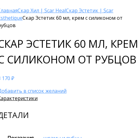
Главная
Скар Хил | Scar Heal
Скар Эстетик | Scar
Esthetique
Скар Эстетик 60 мл, крем с силиконом от
рубцов
СКАР ЭСТЕТИК 60 МЛ, КРЕМ
С СИЛИКОНОМ ОТ РУБЦОВ
3 170
₽
Добавить в список желаний
Характеристики
ДЕТАЛИ