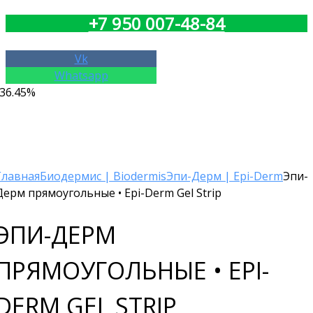
+7 950 007-48-84
Vk
Whatsapp
-36.45%
Добавить в список желаний
Главная
Биодермис | Biodermis
Эпи-Дерм | Epi-Derm
Эпи-
Дерм прямоугольные • Epi-Derm Gel Strip
ЭПИ-ДЕРМ
ПРЯМОУГОЛЬНЫЕ • EPI-
DERM GEL STRIP