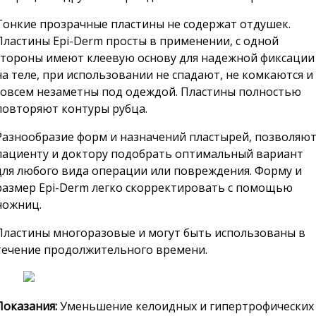
Тонкие прозрачные пластины не содержат отдушек.
Пластины Epi-Derm просты в применении, с одной
стороны имеют клеевую основу для надежной фиксации
на теле, при использовании не спадают, не комкаются и
совсем незаметны под одеждой. Пластины полностью
повторяют контуры рубца.
Разнообразие форм и назначений пластырей, позволяю
пациенту и доктору подобрать оптимальный вариант
для любого вида операции или повреждения. Форму и
размер Epi-Derm легко скорректировать с помощью
ножниц.
Пластины многоразовые и могут быть использованы в
течение продолжительного времени.
Показания:
Уменьшение келоидных и гипертрофических