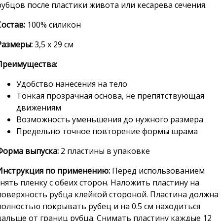
рубцов после пластики живота или кесарева сечения.
Состав:
100% силикон
Размеры:
3,5 х 29 см
Преимущества:
Удобство нанесения на тело
Тонкая прозрачная основа, не препятствующая
движениям
Возможность уменьшения до нужного размера
Предельно точное повторение формы шрама
Форма выпуска:
2 пластины в упаковке
Инструкция по применению:
Перед использованием
снять пленку с обеих сторон. Наложить пластину на
поверхность рубца клейкой стороной. Пластина должна
полностью покрывать рубец и на 0.5 см находиться
дальше от границ рубца. Снимать пластину каждые 12