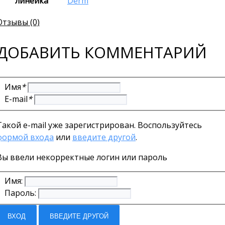
линейка
Derm
Отзывы (0)
ДОБАВИТЬ КОММЕНТАРИЙ
Имя
*
E-mail
*
Такой e-mail уже зарегистрирован. Воспользуйтесь
формой входа
или
введите другой
.
Вы ввели некорректные логин или пароль
Имя:
Пароль:
ВХОД
ВВЕДИТЕ ДРУГОЙ