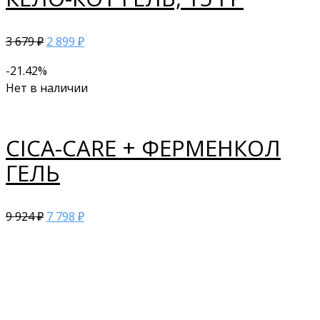
3 679
2 899
₽
₽
-21.42%
Нет в наличии
CICA-CARE + ФЕРМЕНКОЛ
ГЕЛЬ
9 924
7 798
₽
₽
ПЛАСТЫРИ ОТ РУБЦОВ
Мепиформ • Mepiform
СкарФикс • Scar Fx
Сика-Кеа • CICA-CARE